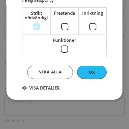
Integritetspolicy
12-14
BITAR -
470 kr
Strikt
Prestanda
Inriktning
nödvändigt
18-20
BITAR -
640 kr
Funktioner
Vill du ha text på tårtan?
NEKA ALLA
Om du valt en annan tårta än princesstårta så skrivs texten på en
OK
marsipanplatta som läggs på tårtan (innehåller mandlar).
VISA DETALJER
Pris
40 kr
Strikt nödvändigt
Prestanda
Inriktning
Funktioner
0/0 tecken