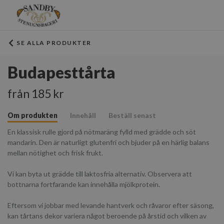
SE ALLA PRODUKTER
Budapesttårta
från 185 kr
Om produkten
Innehåll
Beställ senast
En klassisk rulle gjord på nötmaräng fylld med grädde och söt
mandarin. Den är naturligt glutenfri och bjuder på en härlig balans
mellan nötighet och frisk frukt.
Vi kan byta ut grädde till laktosfria alternativ. Observera att
bottnarna fortfarande kan innehålla mjölkprotein.
Eftersom vi jobbar med levande hantverk och råvaror efter säsong,
kan tårtans dekor variera något beroende på årstid och vilken av