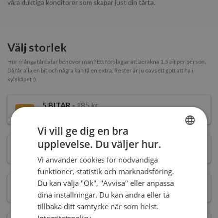
våra duktiga konditorer som skapar just din tårta.
Välj storlek
Hur många tårtbitar behöver man? Ett förslag är att beräkna 1,5 bit per person.
Då får alla en bit och några kan få en extra. Rester är ju oavsett gott att ha i
kylskåpet :)
5
BITAR -
185 kr
Stubbe
Vi vill ge dig en bra
upplevelse. Du väljer hur.
SWEDISH
6-8
BITAR -
305 kr
Vi använder cookies för nödvändiga
ENGLISH
funktioner, statistik och marknadsföring.
Du kan välja "Ok", "Avvisa" eller anpassa
10-12
BITAR -
405 kr
dina inställningar. Du kan ändra eller ta
tillbaka ditt samtycke när som helst.