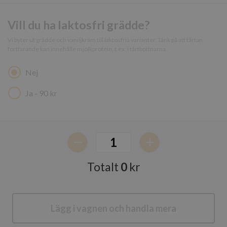
Strikt nödvändiga kakor tillåter
kärnwebbplatsfunktioner som användarinloggning
och kontohantering. Webbplatsen kan inte
Vill du ha laktosfri grädde?
användas ordentligt utan strikt nödvändiga cookies.
Vi byter ut grädde och vaniljkräm till laktosfria varianter. Tänk på att tårtan
Namn
Leverantör
/
Domän
fortfarande kan innehålle mjölkprotein, t.ex. i tårtbottnarna.
sessionid_www.sandbystenugnsbageri.se
www.sandbystenugnsba
Nej
Ja - 90 kr
Totalt
0
kr
Google
Integritetspolicy
Lägg i vagnen och handla mera
CookieScriptConsent